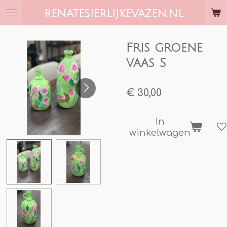
Ga
RENATESIERLIJKEVAZEN.NL
direct
naar
de
Fris groene
hoofdinhoud
vaas S
€ 30,00
In
winkelwagen