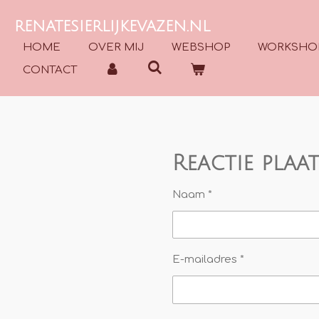
Ga
RENATESIERLIJKEVAZEN.NL
direct
naar
HOME
OVER MIJ
WEBSHOP
WORKSHO
de
CONTACT
hoofdinhoud
Reactie plaa
Naam *
E-mailadres *