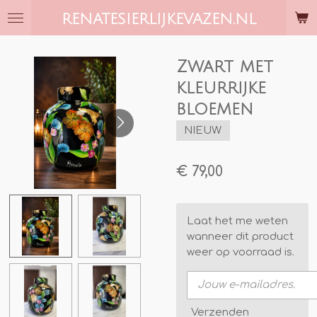
Ga
RENATESIERLIJKEVAZEN.NL
direct
naar
de
Zwart met
hoofdinhoud
kleurrijke
bloemen
NIEUW
€ 79,00
Laat het me weten
wanneer dit product
weer op voorraad is.
Verzenden