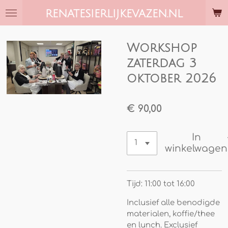
Ga
RENATESIERLIJKEVAZEN.NL
direct
naar
de
Workshop
hoofdinhoud
zaterdag 3
oktober 2026
€ 90,00
In
winkelwagen
Tijd: 11:00 tot 16:00
Inclusief alle benodigde
materialen, koffie/thee
en lunch. Exclusief