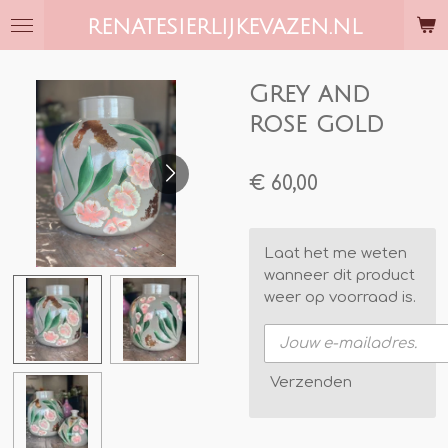
Ga
RENATESIERLIJKEVAZEN.NL
direct
naar
de
Grey and
hoofdinhoud
rose gold
€ 60,00
Laat het me weten
wanneer dit product
weer op voorraad is.
Verzenden