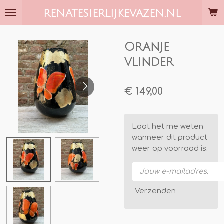
Ga
RENATESIERLIJKEVAZEN.NL
direct
naar
de
Oranje
hoofdinhoud
vlinder
€ 149,00
Laat het me weten
wanneer dit product
weer op voorraad is.
Verzenden