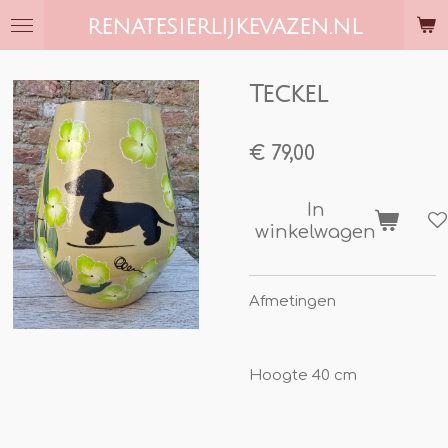
Ga
RENATESIERLIJKEVAZEN.NL
direct
naar
de
Teckel
hoofdinhoud
€ 79,00
In
winkelwagen
Afmetingen
Hoogte 40 cm