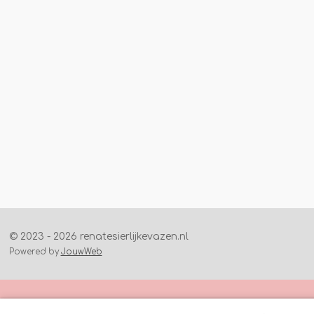
© 2023 - 2026 renatesierlijkevazen.nl
Powered by
JouwWeb