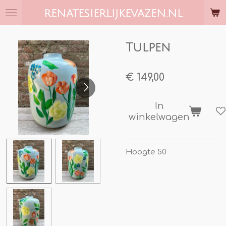
Ga
RENATESIERLIJKEVAZEN.NL
direct
naar
de
Tulpen
hoofdinhoud
€ 149,00
In
winkelwagen
Hoogte 50