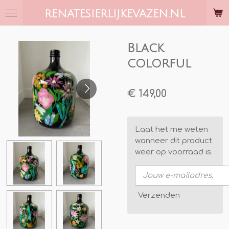
Ga
RENATESIERLIJKEVAZEN.NL
direct
naar
de
Black
hoofdinhoud
colorful
€ 149,00
Laat het me weten
wanneer dit product
weer op voorraad is.
Verzenden